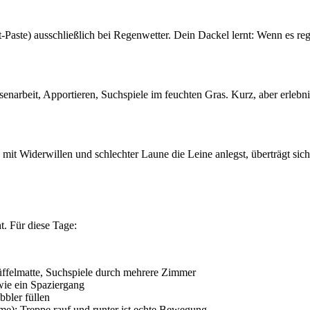
aste) ausschließlich bei Regenwetter. Dein Dackel lernt: Wenn es regne
narbeit, Apportieren, Suchspiele im feuchten Gras. Kurz, aber erlebnis
mit Widerwillen und schlechter Laune die Leine anlegst, überträgt sic
t. Für diese Tage:
üffelmatte, Suchspiele durch mehrere Zimmer
ie ein Spaziergang
bler füllen
e): Treppe rauf und runter ist echte Bewegung