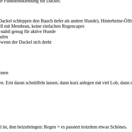
hte Funktionskleidung für Dackel.
ackel schleppen den Bauch tiefer als andere Hunde), Hinterbeine-Öf
ell mit Membran, keine einfachen Regencapes
stabil genug für aktive Hunde
ufen
 wenn der Dackel sich dreht
ionen
 Erst daran schnüffeln lassen, dann kurz anlegen mit viel Lob, dann dr
 ist, ihm beizubringen: Regen = es passiert trotzdem etwas Schönes.