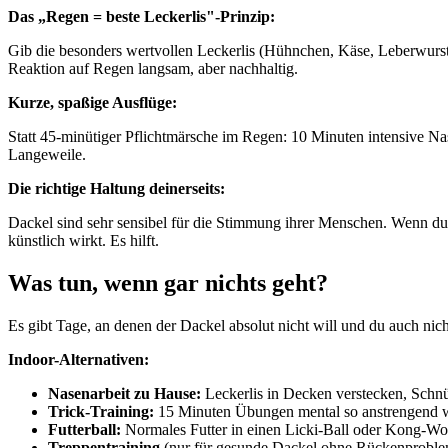
Das „Regen = beste Leckerlis"-Prinzip:
Gib die besonders wertvollen Leckerlis (Hühnchen, Käse, Leberwurst-P
Reaktion auf Regen langsam, aber nachhaltig.
Kurze, spaßige Ausflüge:
Statt 45-minütiger Pflichtmärsche im Regen: 10 Minuten intensive Nase
Langeweile.
Die richtige Haltung deinerseits:
Dackel sind sehr sensibel für die Stimmung ihrer Menschen. Wenn du 
künstlich wirkt. Es hilft.
Was tun, wenn gar nichts geht?
Es gibt Tage, an denen der Dackel absolut nicht will und du auch nich
Indoor-Alternativen:
Nasenarbeit zu Hause:
Leckerlis in Decken verstecken, Schn
Trick-Training:
15 Minuten Übungen mental so anstrengend w
Futterball:
Normales Futter in einen Licki-Ball oder Kong-Wob
Treppentraining
(nur für gesunde Dackel ohne Rückenproblem