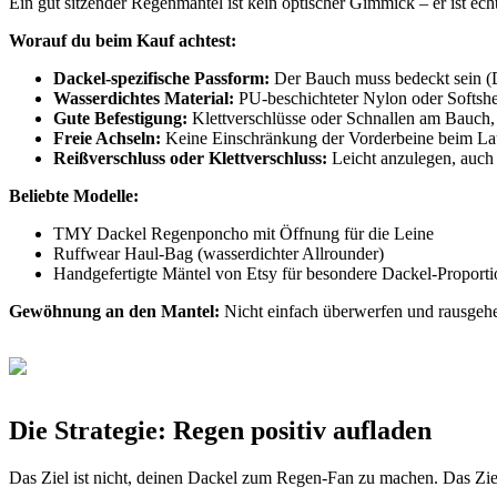
Ein gut sitzender Regenmantel ist kein optischer Gimmick – er ist ec
Worauf du beim Kauf achtest:
Dackel-spezifische Passform:
Der Bauch muss bedeckt sein (D
Wasserdichtes Material:
PU-beschichteter Nylon oder Softsh
Gute Befestigung:
Klettverschlüsse oder Schnallen am Bauch, 
Freie Achseln:
Keine Einschränkung der Vorderbeine beim La
Reißverschluss oder Klettverschluss:
Leicht anzulegen, auch
Beliebte Modelle:
TMY Dackel Regenponcho mit Öffnung für die Leine
Ruffwear Haul-Bag (wasserdichter Allrounder)
Handgefertigte Mäntel von Etsy für besondere Dackel-Proport
Gewöhnung an den Mantel:
Nicht einfach überwerfen und rausgehen.
Die Strategie: Regen positiv aufladen
Das Ziel ist nicht, deinen Dackel zum Regen-Fan zu machen. Das Ziel