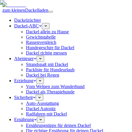
zum kleinen
Dackelladen
Dackelzüchter
Dackel-ABC
Dackel allein zu Hause
Gewichtstabelle
Rassenvergleich
Hundegeschirr für Dackel
Dackel richtig messen
Abenteuer
Strandspaß mit Dackel
Packliste für Hundeurlaub
Dackel bei Regen
Erziehung
Vom Welpen zum Wunderhund
Dackel als Therapiehunde
Sicherheit
Auto-Ausstattung
Dackel Autositz
Radfahren mit Dackel
Ernährung
Ernährungstipps für deinen Dackel
Die richtige Ernährung für deinen Dackel