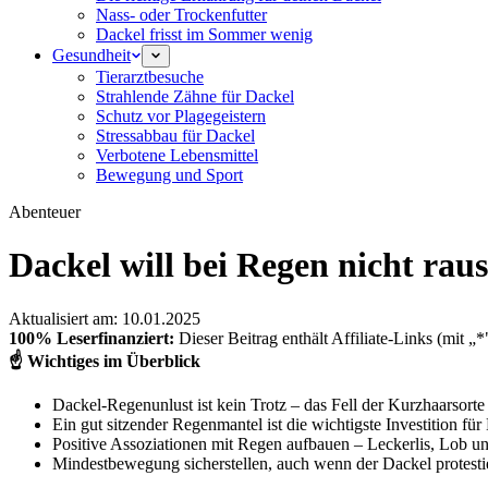
Nass- oder Trockenfutter
Dackel frisst im Sommer wenig
Gesundheit
Tierarztbesuche
Strahlende Zähne für Dackel
Schutz vor Plagegeistern
Stressabbau für Dackel
Verbotene Lebensmittel
Bewegung und Sport
Abenteuer
Dackel will bei Regen nicht rau
Aktualisiert am:
10.01.2025
100% Leserfinanziert:
Dieser Beitrag enthält Affiliate-Links (mit „
☝️
Wichtiges im Überblick
Dackel-Regenunlust ist kein Trotz – das Fell der Kurzhaarsorte
Ein gut sitzender Regenmantel ist die wichtigste Investition für
Positive Assoziationen mit Regen aufbauen – Leckerlis, Lob un
Mindestbewegung sicherstellen, auch wenn der Dackel protesti