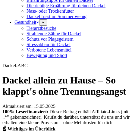
Ernährungstipps für deinen Dackel
Die richtige Ernährung für deinen Dackel
Nass- oder Trockenfutter
Dackel frisst im Sommer wenig
Gesundheit
Tierarztbesuche
Strahlende Zähne für Dackel
Schutz vor Plagegeistern
Stressabbau für Dackel
Verbotene Lebensmittel
Bewegung und Sport
Dackel-ABC
Dackel allein zu Hause – So
klappt's ohne Trennungsangst
Aktualisiert am:
15.05.2025
100% Leserfinanziert:
Dieser Beitrag enthält Affiliate-Links (mit
„*" gekennzeichnet). Kaufst du darüber, unterstützt du uns und wir
erhalten eine kleine Provision – ohne Mehrkosten für dich.
☝️
Wichtiges im Überblick