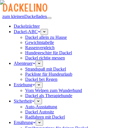
zum kleinen
Dackelladen
Dackelzüchter
Dackel-ABC
Dackel allein zu Hause
Gewichtstabelle
Rassenvergleich
Hundegeschirr für Dackel
Dackel richtig messen
Abenteuer
Strandspaß mit Dackel
Packliste für Hundeurlaub
Dackel bei Regen
Erziehung
Vom Welpen zum Wunderhund
Dackel als Therapiehunde
Sicherheit
Auto-Ausstattung
Dackel Autositz
Radfahren mit Dackel
Ernährung